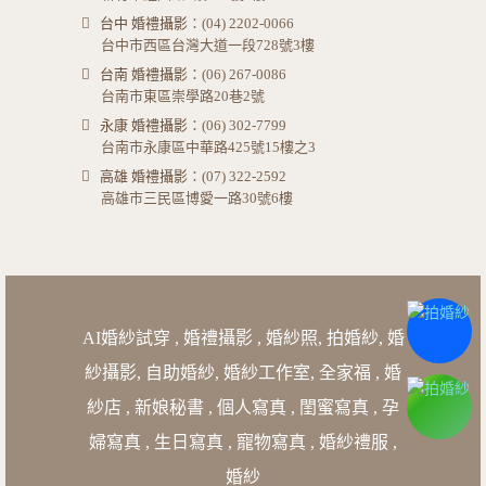
台中 婚禮攝影
：(04) 2202-0066
台中市西區台灣大道一段728號3樓
台南 婚禮攝影
：(06) 267-0086
台南市東區崇學路20巷2號
永康 婚禮攝影
：(06) 302-7799
台南市永康區中華路425號15樓之3
高雄 婚禮攝影
：(07) 322-2592
高雄市三民區博愛一路30號6樓
AI婚紗試穿
,
婚禮攝影
,
婚紗照
,
拍婚紗
,
婚
紗攝影
,
自助婚紗
,
婚紗工作室
,
全家福
,
婚
紗店
,
新娘秘書
,
個人寫真
,
閨蜜寫真
,
孕
婦寫真
,
生日寫真
,
寵物寫真
,
婚紗禮服
,
婚紗